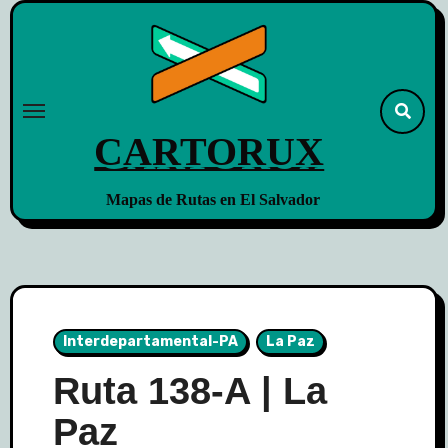
Skip
to
content
CARTORUX
Mapas de Rutas en El Salvador
Interdepartamental-PA
La Paz
Ruta 138-A | La
Paz