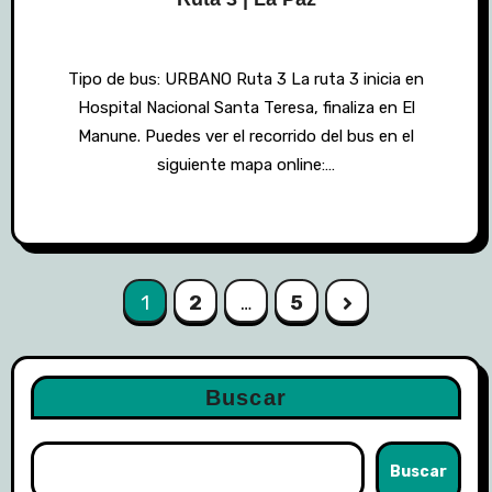
Tipo de bus: URBANO Ruta 3 La ruta 3 inicia en
Hospital Nacional Santa Teresa, finaliza en El
Manune. Puedes ver el recorrido del bus en el
siguiente mapa online:…
Paginación
1
2
…
5
de
entradas
Buscar
Buscar