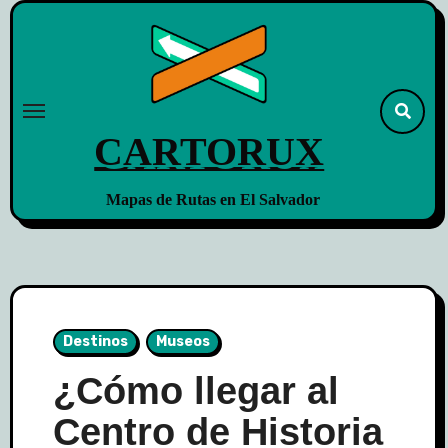
Skip
to
content
CARTORUX
Mapas de Rutas en El Salvador
Destinos
Museos
¿Cómo llegar al
Centro de Historia